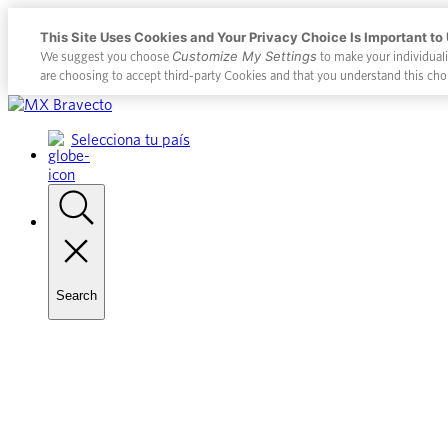
This Site Uses Cookies and Your Privacy Choice Is Important to
Customize My Settings
We suggest you choose
to make your individual
are choosing to accept third-party Cookies and that you understand this cho
Placeholder
Skip
Skip
Anchor
to
to
Selecciona tu país
Content
Footer
Search
Toggle
search
Primary
Menu