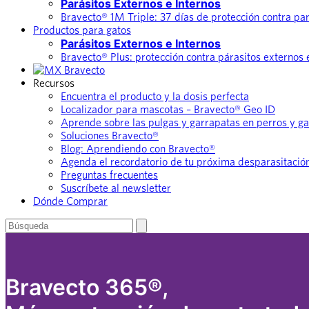
Parásitos Externos e Internos
Bravecto® 1M Triple: 37 días de protección contra par
Productos para gatos
Parásitos Externos e Internos
Bravecto® Plus: protección contra párasitos externos 
Recursos
Encuentra el producto y la dosis perfecta
Localizador para mascotas – Bravecto® Geo ID
Aprende sobre las pulgas y garrapatas en perros y ga
Soluciones Bravecto®
Blog: Aprendiendo con Bravecto®
Agenda el recordatorio de tu próxima desparasitació
Preguntas frecuentes
Suscríbete al newsletter
Dónde Comprar
Buscar
enviar
búsqueda
por
Bravecto 365®,