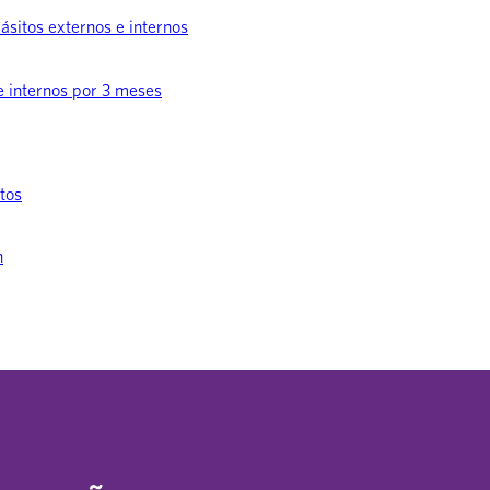
ásitos externos e internos
e internos por 3 meses
tos
n