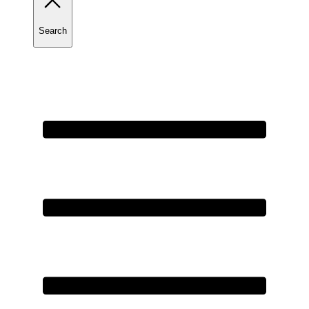
Search
Toggle
search
Primary
Menu