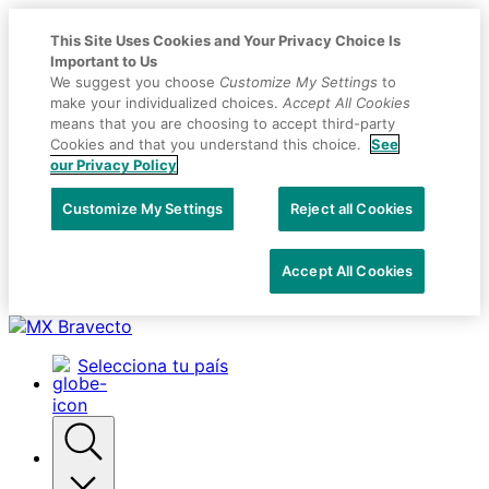
This Site Uses Cookies and Your Privacy Choice Is
Important to Us
We suggest you choose
Customize My Settings
to
make your individualized choices.
Accept All Cookies
means that you are choosing to accept third-party
Cookies and that you understand this choice.
See
our Privacy Policy
Customize My Settings
Reject all Cookies
Accept All Cookies
Placeholder
Skip
Skip
Anchor
to
to
Selecciona tu país
Content
Footer