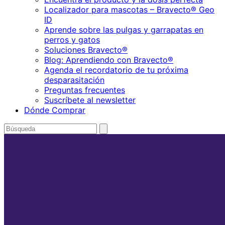
Localizador para mascotas – Bravecto® Geo
ID
Aprende sobre las pulgas y garrapatas en
perros y gatos
Soluciones Bravecto®
Blog: Aprendiendo con Bravecto®
Agenda el recordatorio de tu próxima
desparasitación
Preguntas frecuentes
Suscríbete al newsletter
Dónde Comprar
Buscar
enviar
búsqueda
por