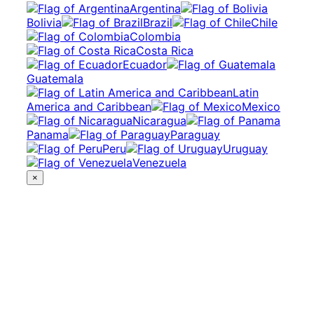
Argentina
Bolivia
Brazil
Chile
Colombia
Costa Rica
Ecuador
Guatemala
Latin
America and Caribbean
Mexico
Nicaragua
Panama
Paraguay
Peru
Uruguay
Venezuela
×